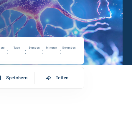
ate
Tage
Stunden
Minuten
Sekunden
:
:
:
:
Speichern
Teilen