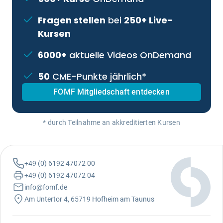
Fragen stellen
bei
250+ Live-
Kursen
6000+
aktuelle Videos OnDemand
50
CME-Punkte jährlich*
FOMF Mitgliedschaft entdecken
* durch Teilnahme an akkreditierten Kursen
+49 (0) 6192 47072 00
+49 (0) 6192 47072 04
info@fomf.de
Am Untertor 4, 65719 Hofheim am Taunus