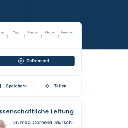
ate
Tage
Stunden
Minuten
Sekunden
:
:
:
:
OnDemand
Speichern
Teilen
ssenschaftliche Leitung
Dr. med. Cornelia Jaursch-