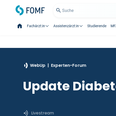
Fachärzt:in
Assistenzärzt:in
Studierende
MF
WebUp | Experten-Forum
Update Diabet
Livestream