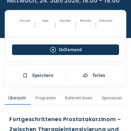
Mittwoch, 24. Juni 2026, 18:00 - 19:00
Monate
Tage
Stunden
Minuten
Sekunden
:
:
:
:
OnDemand
Speichern
Teilen
Übersicht
Programm
Referent:innen
Sponsoren
Fortgeschrittenes Prostatakarzinom –
Zwischen Therapieintensivierung und