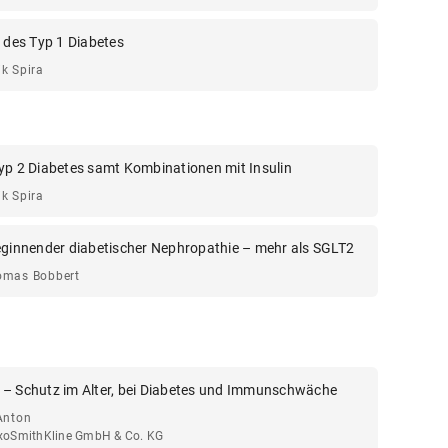
e des Typ 1 Diabetes
k Spira
yp 2 Diabetes samt Kombinationen mit Insulin
k Spira
eginnender diabetischer Nephropathie – mehr als SGLT2
omas Bobbert
 – Schutz im Alter, bei Diabetes und Immunschwäche
Anton
xoSmithKline GmbH & Co. KG