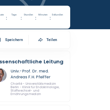
ate
Tage
Stunden
Minuten
Sekunden
:
:
:
:
Speichern
Teilen
ssenschaftliche Leitung
Univ.-Prof. Dr. med.
Andreas F.H. Pfeiffer
Charité - Universitätsmedizin
Berlin - Klinik für Endokrinologie,
Stoffwechsel- und
Ernährungsmedizin