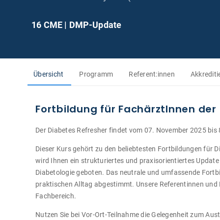
16 CME | DMP-Update
Übersicht
Programm
Referent:innen
Akkrediti
Fortbildung für FachärztInnen der
Der Diabetes Refresher findet vom 07. November 2025 bis 
Dieser Kurs gehört zu den beliebtesten Fortbildungen für D
wird Ihnen ein strukturiertes und praxisorientiertes Update
Diabetologie geboten. Das neutrale und umfassende Fortb
praktischen Alltag abgestimmt. Unsere Referentinnen und 
Fachbereich.
Nutzen Sie bei Vor-Ort-Teilnahme die Gelegenheit zum Aus