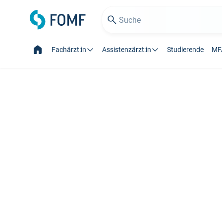
Fachärzt:in
Assistenzärzt:in
Studierende
MF