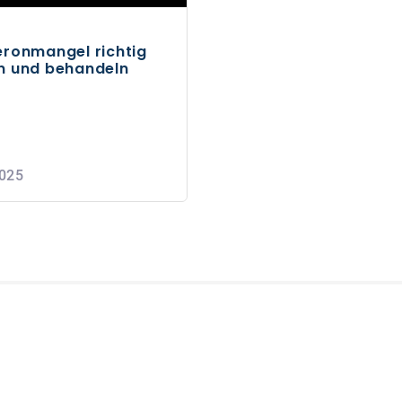
eronmangel richtig
n und behandeln
2025