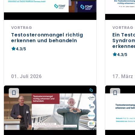
VORTRAG
VORTRAG
Testosteronmangel richtig
Ein Tes
erkennen und behandeln
Syndrom
erkenne
4.3/5
4.3/5
01. Juli 2026
17. März