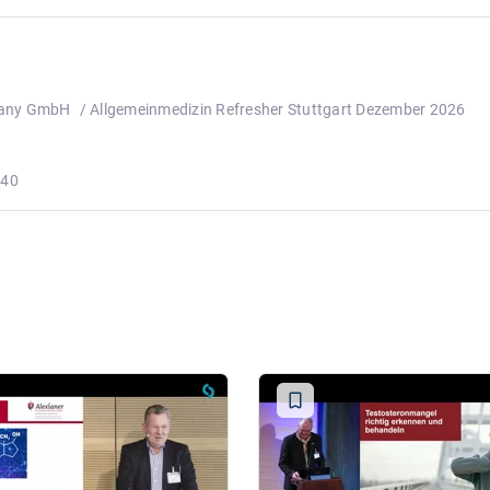
many GmbH
/ Allgemeinmedizin Refresher Stuttgart Dezember 2026
:40