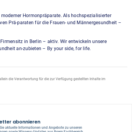
er moderner Hormonpräparate. Als hochspezialisierter
tiven Prä-paraten für die Frauen- und Männergesundheit –
rmensitz in Berlin – aktiv. Wir entwickeln unsere
dheit an-zubieten – By your side, for life.
llein die Verantwortung für die zur Verfügung gestellten Inhalte im
etter abonnieren
 Sie aktuelle Informationen und Angebote zu unseren
ungen sowie Wissens-Updates aus Ihrem Fachbereich.